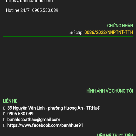
https://banhbathao.com
Hotline 24/7:
0905.530.089
CHỨNG NHẬN
Số cấp:
0086/2022/NNPTNT-TTH
HÌNH ẢNH VỀ CHÚNG TÔI
LIÊN HỆ
39 Nguyễn Văn Linh - phường Hương An - TP.Huế
0905.530.089
banhlocbathao@gmail.com
https://www.facebook.com/banhhue91
LIÊN HỆ TRỰC TIẾP