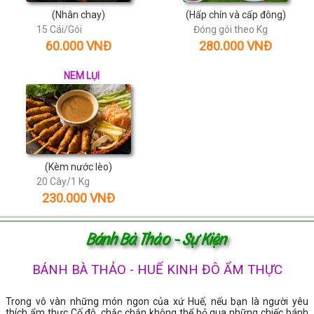
(Nhân chay)
(Hấp chín và cấp đông)
15 Cái/Gói
Đóng gói theo Kg
60.000 VNĐ
280.000 VNĐ
NEM LỤI
(Kèm nước lèo)
20 Cây/1 Kg
230.000 VNĐ
Bánh Bà Thảo - Sự Kiện
BÁNH BÀ THẢO - HUẾ KINH ĐÔ ẨM THỰC
Trong vô vàn những món ngon của xứ Huế, nếu bạn là người yêu
thích ẩm thực Cố đô, chắc chắn không thể bỏ qua những chiếc bánh