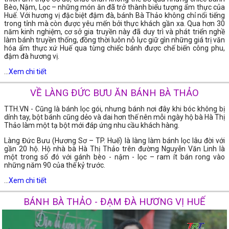
Bèo, Nậm, Lọc – những món ăn đã trở thành biểu tượng ẩm thực của
Huế. Với hương vị đặc biệt đậm đà, bánh Bà Thảo không chỉ nổi tiếng
trong tỉnh mà còn được yêu mến bởi thực khách gần xa. Qua hơn 30
năm kinh nghiệm, cơ sở gia truyền này đã duy trì và phát triển nghề
làm bánh truyền thống, đồng thời luôn nỗ lực giữ gìn những giá trị văn
hóa ẩm thực xứ Huế qua từng chiếc bánh được chế biến công phu,
đậm đà hương vị.
...
Xem chi tiết
VỀ LÀNG ĐỨC BƯU ĂN BÁNH BÀ THẢO
TTH.VN - Cũng là bánh lọc gói, nhưng bánh nơi đây khi bóc không bị
dính tay, bột bánh cũng dẻo và dai hơn thế nên mỗi ngày hộ bà Hà Thị
Thảo làm một tạ bột mới đáp ứng nhu cầu khách hàng.
Làng Đức Bưu (Hương Sơ – TP. Huế) là làng làm bánh lọc lâu đời với
gần 20 hộ. Hộ nhà bà Hà Thị Thảo trên đường Nguyễn Văn Linh là
một trong số đó với gánh bèo - nậm - lọc – ram ít bán rong vào
những năm 90 của thế kỷ trước.
...
Xem chi tiết
BÁNH BÀ THẢO - ĐẠM ĐÀ HƯƠNG VỊ HUẾ