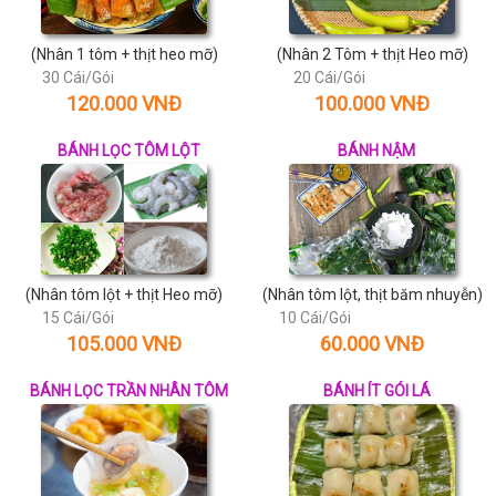
(Nhân 1 tôm + thịt heo mỡ)
(Nhân 2 Tôm + thịt Heo mỡ)
30 Cái/Gói
20 Cái/Gói
120.000 VNĐ
100.000 VNĐ
BÁNH LỌC TÔM LỘT
BÁNH NẬM
(Nhân tôm lột + thịt Heo mỡ)
(Nhân tôm lột, thịt băm nhuyễn)
15 Cái/Gói
10 Cái/Gói
105.000 VNĐ
60.000 VNĐ
BÁNH LỌC TRẦN NHÂN TÔM
BÁNH ÍT GÓI LÁ