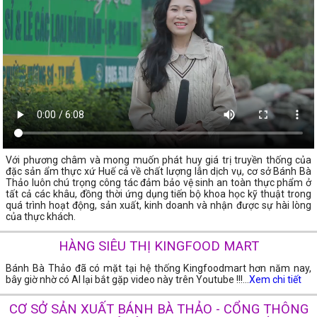
Với phương châm và mong muốn phát huy giá trị truyền thống của
đặc sản ẩm thực xứ Huế cả về chất lượng lẫn dịch vụ, cơ sở Bánh Bà
Thảo luôn chú trọng công tác đảm bảo vệ sinh an toàn thực phẩm ở
tất cả các khâu, đồng thời ứng dụng tiến bộ khoa học kỹ thuật trong
quá trình hoạt động, sản xuất, kinh doanh và nhận được sự hài lòng
của thực khách.
HÀNG SIÊU THỊ KINGFOOD MART
Bánh Bà Thảo đã có mặt tại hệ thống Kingfoodmart hơn năm nay,
bây giờ nhờ có AI lại bắt gặp video này trên Youtube !!!...
Xem chi tiết
CƠ SỞ SẢN XUẤT BÁNH BÀ THẢO - CỔNG THÔNG