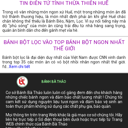
TIN ĐIÊN TỬ TỈNH THỪA THIÊN HUẾ
Trong vô vàn những món ngon xứ Huế, một trong những món ăn đã
trở thành thương hiệu, là món nhất định phải ăn khi ghé Huế chắc
chắn không thể thiếu là Bánh Bèo, Nậm, Lọc. Vì sự nổi tiếng này mà
độ “phủ sóng” của món ăn cũng trải đều từ nhà hàng sang trọng,
quán ăn bình dân cho đến gánh mẹt vỉa hè.
BÁNH BỘT LỌC VÀO TOP BÁNH BỘT NGON NHẤT
THẾ GIỚI
Bánh bột lọc là đại diện duy nhất của Việt Nam được CNN vinh danh
trong top 35 các món ăn có vỏ bột nhồi nhân ngon nhất thế giới.
fd...
Xem chi tiết
BÁNH BÀ THẢO
Cơ sở Bánh Bà Thảo luôn luôn cố gắng đem đến cho khách hàng
những chiếc bánh ngon và đảm bảo chất lượng nhất ! Chúng tôi
cam kết sử dụng nguyên liệu tươi ngon và đảm bảo vệ sinh an
toàn thực phẩm không sử dụng các chất phụ gia, bảo quản.
Mọi thông tin trên trang Web khác là giả mạo cơ sở chúng tôi. Hãy
liên hệ trực tiếp ở Số điện thoại bên dưới hoặc trực tiếp từ Trang
WEB chính thức của Bánh Bà Thảo