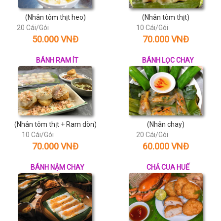
(Nhân tôm thịt heo)
(Nhân tôm thịt)
20 Cái/Gói
10 Cái/Gói
50.000 VNĐ
70.000 VNĐ
BÁNH RAM ÍT
BÁNH LỌC CHAY
(Nhân tôm thịt + Ram dòn)
(Nhân chay)
10 Cái/Gói
20 Cái/Gói
70.000 VNĐ
60.000 VNĐ
BÁNH NẬM CHAY
CHẢ CUA HUẾ